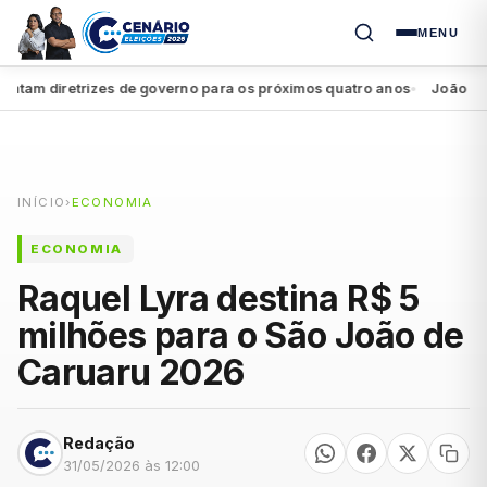
MENU
m diretrizes de governo para os próximos quatro anos
João Campos 
●
INÍCIO
›
ECONOMIA
ECONOMIA
Raquel Lyra destina R$ 5
milhões para o São João de
Caruaru 2026
Redação
31/05/2026 às 12:00