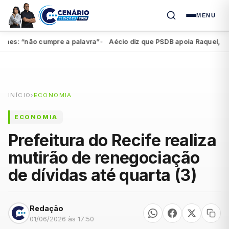
MENU
s: “não cumpre a palavra”
Aécio diz que PSDB apoia Raquel, mas fe
●
INÍCIO
›
ECONOMIA
ECONOMIA
Prefeitura do Recife realiza
mutirão de renegociação
de dívidas até quarta (3)
Redação
01/06/2026 às 17:50