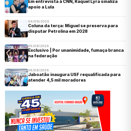
Em entrevista à CNN, Raquel Lyra sinaliza
apoio a Lula
04/08/2026
Coluna da terça: Miguel se preserva para
disputar Petrolina em 2028
05/08/2026
Exclusivo | Por unanimidade, fumaça branca
na federação
06/08/2026
Jaboatão inaugura USF requalificada para
atender 4,5 mil moradores