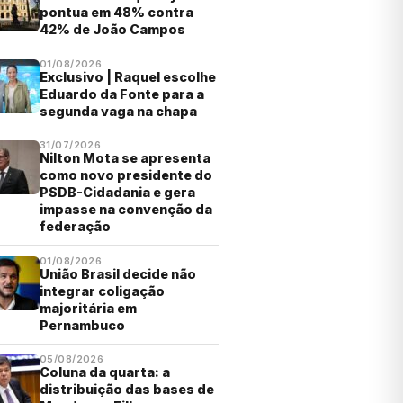
pontua em 48% contra
42% de João Campos
01/08/2026
Exclusivo | Raquel escolhe
Eduardo da Fonte para a
segunda vaga na chapa
31/07/2026
Nilton Mota se apresenta
como novo presidente do
PSDB-Cidadania e gera
impasse na convenção da
federação
01/08/2026
União Brasil decide não
integrar coligação
majoritária em
Pernambuco
05/08/2026
Coluna da quarta: a
distribuição das bases de