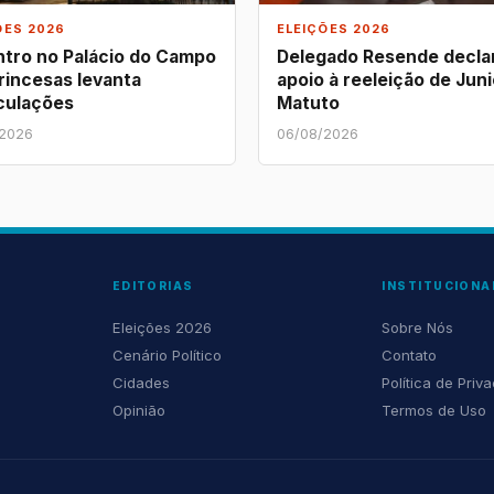
ÕES 2026
ELEIÇÕES 2026
tro no Palácio do Campo
Delegado Resende decla
rincesas levanta
apoio à reeleição de Juni
culações
Matuto
/2026
06/08/2026
EDITORIAS
INSTITUCIONA
Eleições 2026
Sobre Nós
Cenário Político
Contato
Cidades
Política de Priv
Opinião
Termos de Uso