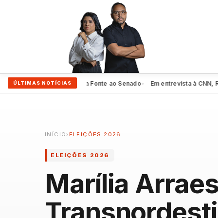
rma apoio a Eduardo da Fonte ao Senado
Em entrevista à CNN, Raquel 
ÚLTIMAS NOTÍCIAS
●
INÍCIO
›
ELEIÇÕES 2026
ELEIÇÕES 2026
Marília Arrae
Transnordestin