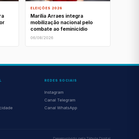
ELEIÇÕES 2026
ra
Marília Arraes integra
or
mobilização nacional pelo
combate ao feminicídio
06/08/2026
L
REDES SOCIAIS
Instagram
Canal Telegram
acidade
Canal WhatsApp
Desenvolvido pela
Tábula Digital