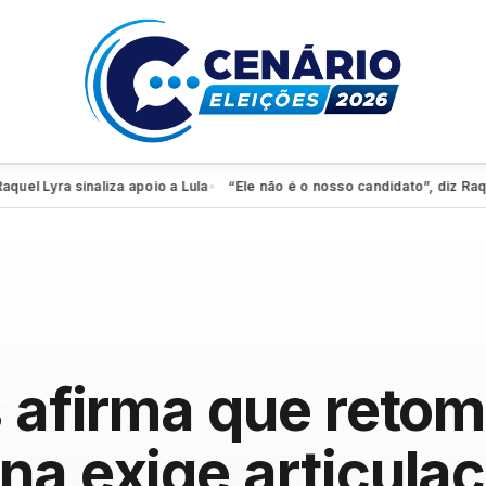
Lyra sinaliza apoio a Lula
“Ele não é o nosso candidato”, diz Raquel
●
s afirma que reto
a exige articulaç