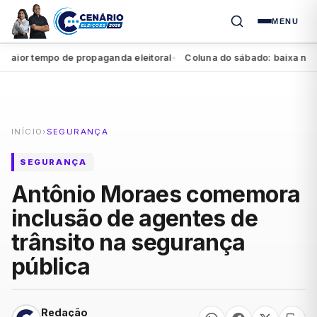
MENU
r tempo de propaganda eleitoral
Coluna do sábado: baixa no Agre
●
INÍCIO
›
SEGURANÇA
SEGURANÇA
Antônio Moraes comemora
inclusão de agentes de
trânsito na segurança
pública
Redação