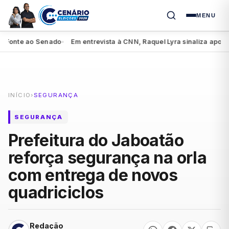
MENU
nte ao Senado
Em entrevista à CNN, Raquel Lyra sinaliza apoio a Lu
●
INÍCIO
›
SEGURANÇA
SEGURANÇA
Prefeitura do Jaboatão
reforça segurança na orla
com entrega de novos
quadriciclos
Redação