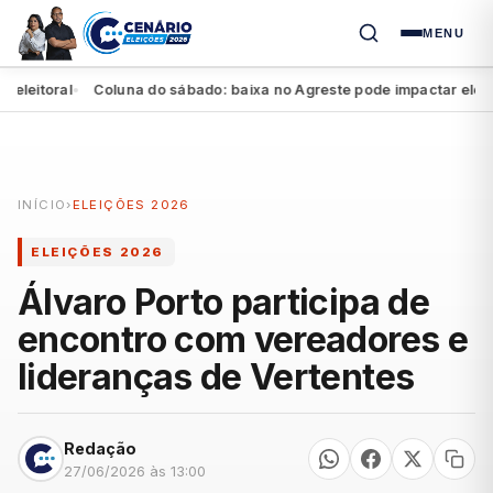
MENU
itoral
Coluna do sábado: baixa no Agreste pode impactar eleição d
●
INÍCIO
›
ELEIÇÕES 2026
ELEIÇÕES 2026
Álvaro Porto participa de
encontro com vereadores e
lideranças de Vertentes
Redação
27/06/2026 às 13:00