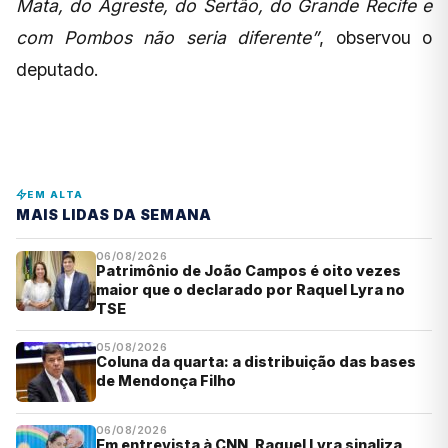
Mata, do Agreste, do Sertão, do Grande Recife e
com Pombos não seria diferente”
, observou o
deputado.
EM ALTA
MAIS LIDAS DA SEMANA
06/08/2026
Patrimônio de João Campos é oito vezes
maior que o declarado por Raquel Lyra no
TSE
05/08/2026
Coluna da quarta: a distribuição das bases
de Mendonça Filho
06/08/2026
Em entrevista à CNN, Raquel Lyra sinaliza