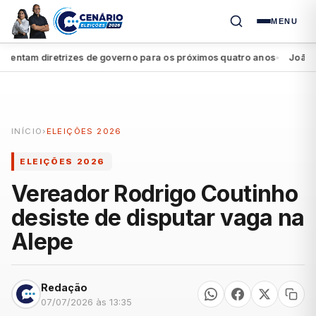
MENU
ntam diretrizes de governo para os próximos quatro anos
João Camp
●
INÍCIO
›
ELEIÇÕES 2026
ELEIÇÕES 2026
Vereador Rodrigo Coutinho
desiste de disputar vaga na
Alepe
Redação
07/07/2026 às 13:35