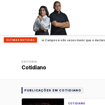
enado
Patrimônio de João Campos é oito vezes maior que o declarado 
ÚLTIMAS NOTÍCIAS
●
EDITORIA
Cotidiano
PUBLICAÇÕES EM COTIDIANO
COTIDIANO