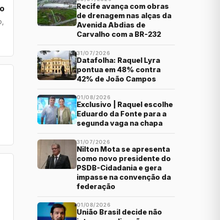
Recife avança com obras
vo
de drenagem nas alças da
o,
Avenida Abdias de
Carvalho com a BR-232
31/07/2026
Datafolha: Raquel Lyra
pontua em 48% contra
42% de João Campos
01/08/2026
Exclusivo | Raquel escolhe
Eduardo da Fonte para a
segunda vaga na chapa
31/07/2026
Nilton Mota se apresenta
como novo presidente do
PSDB-Cidadania e gera
impasse na convenção da
federação
01/08/2026
União Brasil decide não