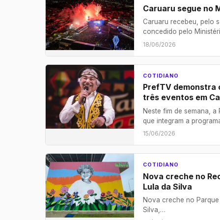
Caruaru segue no M
Caruaru recebeu, pelo s
concedido pelo Ministér
18/06/2026
COTIDIANO
PrefTV demonstra c
três eventos em Ca
Neste fim de semana, a 
que integram a progra
15/06/2026
COTIDIANO
Nova creche no Rec
Lula da Silva
Nova creche no Parque A
Silva,…