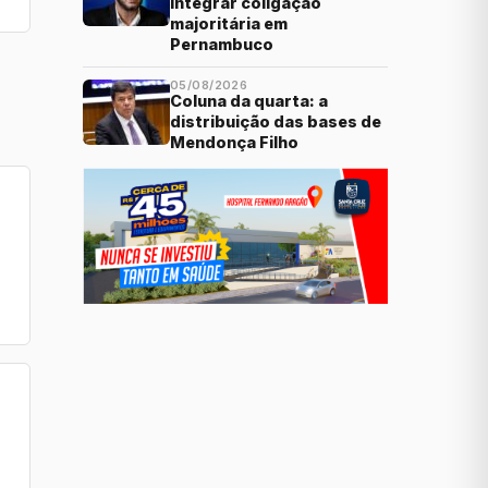
integrar coligação
majoritária em
Pernambuco
05/08/2026
Coluna da quarta: a
distribuição das bases de
Mendonça Filho