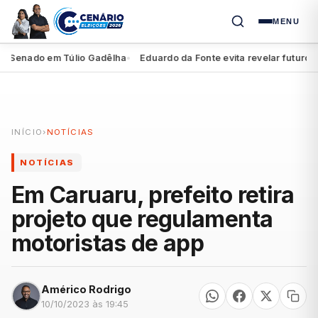
MENU
Senado em Túlio Gadêlha
Eduardo da Fonte evita revelar futuro de M
●
INÍCIO
›
NOTÍCIAS
NOTÍCIAS
Em Caruaru, prefeito retira
projeto que regulamenta
motoristas de app
Américo Rodrigo
10/10/2023 às 19:45